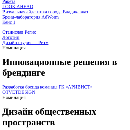
Ракета
LOOK AHEAD
Визуальная айдентика города Владикавказ
Бренд-лаборатория AdWorm
Кейс 1
Станислав Регис
Логотип
Дизайн студия — Ритм
Номинация
Инновационные решения в
брендинге
Разработка бренда команды ГК «АРИВИСТ»
OTVETDESIGN
Номинация
Дизайн общественных
пространств