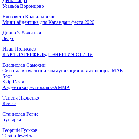
День Тигра
Усадьба Воронцово
Елизавета Красильникова
Мини-айдентика для Карандаш-феста 2026
Диана Заболотная
Зелус
Иван Полысаев
КАРЛ ЛАГЕРФЕЛЬД: ЭНЕРГИЯ СТИЛЯ
Владислав Самохин
Система визуальной коммуникации для аэропорта МАК
Soon
Skip Design
Айдентика фестиваля GAMMA
Таисия Яковенко
Кейс 2
Станислав Регис
пупырка
Георгий Гуськов
Taratta Jewelry