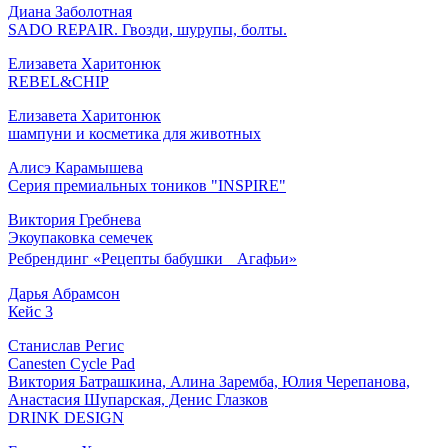
Диана Заболотная
SADO REPAIR. Гвозди, шурупы, болты.
Елизавета Харитонюк
REBEL&CHIP
Елизавета Харитонюк
шампуни и косметика для животных
Алисэ Карамышева
Серия премиальных тоников "INSPIRE"
Виктория Гребнева
Экоупаковка семечек
Ребрендинг «Рецепты бабушки Агафьи»
Дарья Абрамсон
Кейс 3
Станислав Регис
Canesten Cycle Pad
Виктория Батрашкина, Алина Заремба, Юлия Черепанова,
Анастасия Шупарская, Денис Глазков
DRINK DESIGN