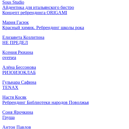
Sous Studio
Айдентика для итальянского бистро
Концепт ребрендинга ORIGAMI
Мария Гасюк
Красный химик. Ребрендинг школы рока
Елизавета Козлитина
НЕ ПРЕДЕЛ
Ксения Рюхина
oversea
Алёна Бессонова
РИЗОИЗОКЛАБ
Гульнара Сафина
TENAX
Настя Косяк
Ребрендинг Библиотеки народов Поволжья
Соня Ярочкина
Груша
Антон Павлов