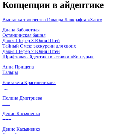
Концепции в айдентике
Выставка творчества Говарда Лавкрафта «Хаос»
Диана Заболотная
Останкинская башня
Дарья Шефер × Юлия Штей
Тайный Омск: экскурсии для своих
Дарья Шефер × Юлия Штей
Шрифтовая айдентика выставки «Контуры»
Анна Прищепа
Тальцы
Елизавета Красильникова
,,,,,
Полина Дмитриева
-----
Денис Касьяненко
------
Денис Касьяненко