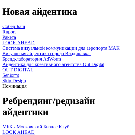
Новая айдентика
Собер-Баш
Ruport
Ракета
LOOK AHEAD
Система визуальной коммуникации для аэропорта МАК
Визуальная айдентика города Владикавказ
Бренд-лаборатория AdWorm
Айдентика для креативного агентства Out Digital
OUT DIGITAL
Senior*s
Skip Design
Номинация
Ребрендинг/редизайн
айдентики
МБК - Московский Бизнес Клуб
LOOK AHEAD