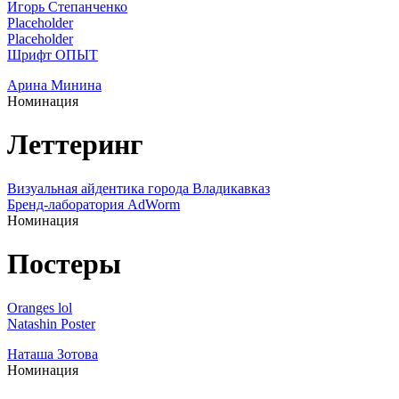
Игорь Степанченко
Placeholder
Placeholder
Шрифт ОПЫТ
Арина Минина
Номинация
Леттеринг
Визуальная айдентика города Владикавказ
Бренд-лаборатория AdWorm
Номинация
Постеры
Oranges lol
Natashin Poster
Наташа Зотова
Номинация