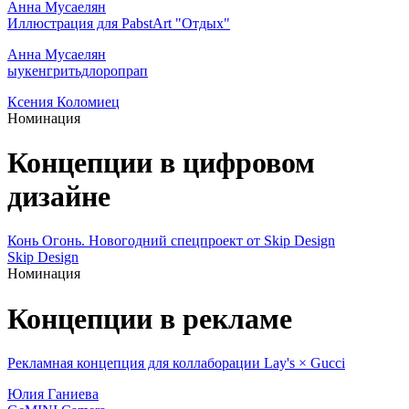
Анна Мусаелян
Иллюстрация для PabstArt "Отдых"
Анна Мусаелян
ыукенгритьдлоропрап
Ксения Коломиец
Номинация
Концепции в цифровом
дизайне
Конь Огонь. Новогодний спецпроект от Skip Design
Skip Design
Номинация
Концепции в рекламе
Рекламная концепция для коллаборации Lay's × Gucci
Юлия Ганиева