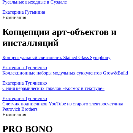
Русальные выходные в Суздале
Екатерина Гутынина
Номинация
Концепции арт-объектов и
инсталляций
Концептуальный светильник Stained Glass Symphony
Екатерина Тупчиенко
Коллекционные наборы модульных суккулентов Grow&Build
Екатерина Тупчиенко
Серия керамических тарелок «Космос в текстуре»
Екатерина Тупчиенко
Счетчик подписчиков YouTube из старого электросчетчика
Petrovich Brothers
Номинация
PRO BONO