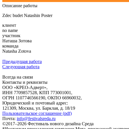
Описание работы
Zdec budet Natashin Poster
клиент
no name
участник
Наташа Зотова
команда
Natasha Zotova
Предыдущая работа
Следующая работа
Всегда на связи
Контакты и реквизиты
ООО «КРЕО‐Адверт»,
ИНН 7709857528, КПП 773001001,
ОГРН 1107746566190, ОКПО 66960032,
Юридический и почтовый адрес:
121309, Москва, ул. Барклая, д. 18/19
Пользовательское соглашение (pdf)
Почта:
info@festivalsreda.ru
©2017–2026 Фестиваль нового дизайна Среда
*Инстаграм принадлежит компании Мета, признанной экстрем