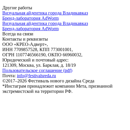
Другие работы
Визуальная айдентика города Владикавказ
Бренд-лаборатория AdWorm
Визуальная айдентика города Владикавказ
Бренд-лаборатория AdWorm
Всегда на связи
Контакты и реквизиты
ООО «КРЕО‐Адверт»,
ИНН 7709857528, КПП 773001001,
ОГРН 1107746566190, ОКПО 66960032,
Юридический и почтовый адрес:
121309, Москва, ул. Барклая, д. 18/19
Пользовательское соглашение (pdf)
Почта:
info@festivalsreda.ru
©2017–2026 Фестиваль нового дизайна Среда
*Инстаграм принадлежит компании Мета, признанной
экстремистской на территории РФ.