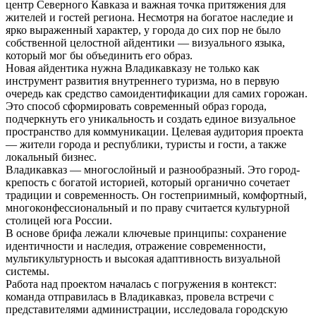
центр Северного Кавказа и важная точка притяжения для
жителей и гостей региона. Несмотря на богатое наследие и
ярко выраженный характер, у города до сих пор не было
собственной целостной айдентики — визуального языка,
который мог бы объединить его образ.
Новая айдентика нужна Владикавказу не только как
инструмент развития внутреннего туризма, но в первую
очередь как средство самоидентификации для самих горожан.
Это способ сформировать современный образ города,
подчеркнуть его уникальность и создать единое визуальное
пространство для коммуникации. Целевая аудитория проекта
— жители города и республики, туристы и гости, а также
локальный бизнес.
Владикавказ — многослойный и разнообразный. Это город-
крепость с богатой историей, который органично сочетает
традиции и современность. Он гостеприимный, комфортный,
многоконфессиональный и по праву считается культурной
столицей юга России.
В основе брифа лежали ключевые принципы: сохранение
идентичности и наследия, отражение современности,
мультикультурность и высокая адаптивность визуальной
системы.
Работа над проектом началась с погружения в контекст:
команда отправилась в Владикавказ, провела встречи с
представителями администрации, исследовала городскую