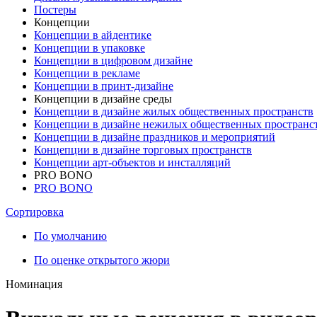
Постеры
Концепции
Концепции в айдентике
Концепции в упаковке
Концепции в цифровом дизайне
Концепции в рекламе
Концепции в принт-дизайне
Концепции в дизайне среды
Концепции в дизайне жилых общественных пространств
Концепции в дизайне нежилых общественных пространс
Концепции в дизайне праздников и мероприятий
Концепции в дизайне торговых пространств
Концепции арт-объектов и инсталляций
PRO BONO
PRO BONO
Сортировка
По умолчанию
По оценке открытого жюри
Номинация