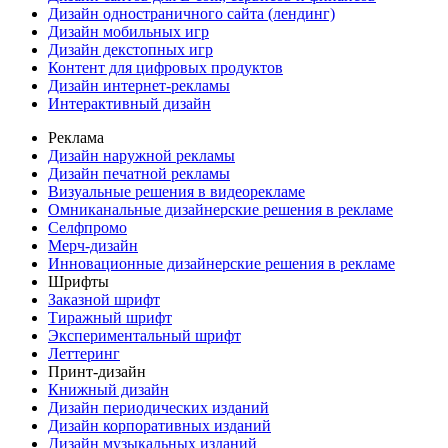
Дизайн одностраничного сайта (лендинг)
Дизайн мобильных игр
Дизайн декстопных игр
Контент для цифровых продуктов
Дизайн интернет-рекламы
Интерактивный дизайн
Реклама
Дизайн наружной рекламы
Дизайн печатной рекламы
Визуальные решения в видеорекламе
Омниканальные дизайнерские решения в рекламе
Селфпромо
Мерч-дизайн
Инновационные дизайнерские решения в рекламе
Шрифты
Заказной шрифт
Тиражный шрифт
Экспериментальный шрифт
Леттеринг
Принт-дизайн
Книжный дизайн
Дизайн периодических изданий
Дизайн корпоративных изданий
Дизайн музыкальных изданий