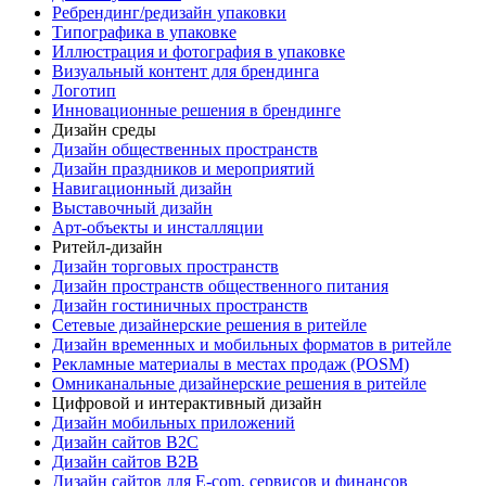
Ребрендинг/редизайн упаковки
Типографика в упаковке
Иллюстрация и фотография в упаковке
Визуальный контент для брендинга
Логотип
Инновационные решения в брендинге
Дизайн среды
Дизайн общественных пространств
Дизайн праздников и мероприятий
Навигационный дизайн
Выставочный дизайн
Арт-объекты и инсталляции
Ритейл-дизайн
Дизайн торговых пространств
Дизайн пространств общественного питания
Дизайн гостиничных пространств
Сетевые дизайнерские решения в ритейле
Дизайн временных и мобильных форматов в ритейле
Рекламные материалы в местах продаж (POSM)
Омниканальные дизайнерские решения в ритейле
Цифровой и интерактивный дизайн
Дизайн мобильных приложений
Дизайн сайтов B2C
Дизайн сайтов B2B
Дизайн сайтов для E-com, сервисов и финансов