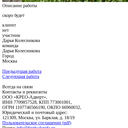
Описание работы
скоро будет
клиент
нет
участник
Дарья Колесникова
команда
Дарья Колесникова
Город
Москва
Предыдущая работа
Следующая работа
Всегда на связи
Контакты и реквизиты
ООО «КРЕО‐Адверт»,
ИНН 7709857528, КПП 773001001,
ОГРН 1107746566190, ОКПО 66960032,
Юридический и почтовый адрес:
121309, Москва, ул. Барклая, д. 18/19
Пользовательское соглашение (pdf)
Почта:
info@festivalsreda.ru