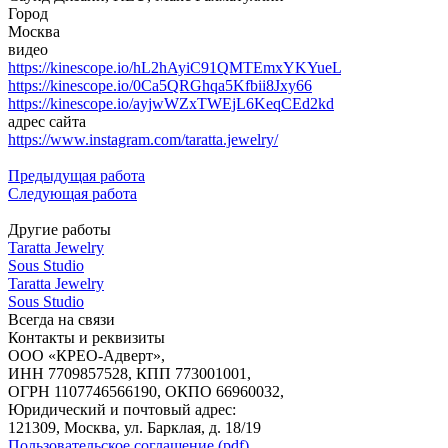
Город
Москва
видео
https://kinescope.io/hL2hAyiC91QMTEmxYKYueL
https://kinescope.io/0Ca5QRGhqa5Kfbii8Jxy66
https://kinescope.io/ayjwWZxTWEjL6KeqCEd2kd
адрес сайта
https://www.instagram.com/taratta.jewelry/
Предыдущая работа
Следующая работа
Другие работы
Taratta Jewelry
Sous Studio
Taratta Jewelry
Sous Studio
Всегда на связи
Контакты и реквизиты
ООО «КРЕО‐Адверт»,
ИНН 7709857528, КПП 773001001,
ОГРН 1107746566190, ОКПО 66960032,
Юридический и почтовый адрес:
121309, Москва, ул. Барклая, д. 18/19
Пользовательское соглашение (pdf)