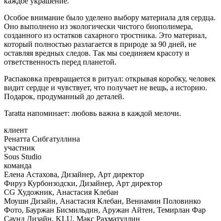
каждое украшение.
Особое внимание было уделено выбору материала для сердца.
Оно выполнено из экологически чистого биополимера,
созданного из остатков сахарного тростника. Это материал,
который полностью разлагается в природе за 90 дней, не
оставляя вредных следов. Так мы соединяем красоту и
ответственность перед планетой.
Распаковка превращается в ритуал: открывая коробку, человек
видит сердце и чувствует, что получает не вещь, а историю.
Подарок, продуманный до деталей.
Taratta напоминает: любовь важна в каждой мелочи.
клиент
Ренатта Сибгатуллина
участник
Sous Studio
команда
Елена Астахова, Дизайнер, Арт директор
Фируз Курбонзодски, Дизайнер, Арт директор
CG Художник, Анастасия Клебан
Моушн Дизайн, Анастасия Клебан, Вениамин Половинко
Фото, Бауржан Бисмильдин, Аружан Айтен, Темирлан Фар
Саунд Дизайн, KLU, Макс Рахматуллин