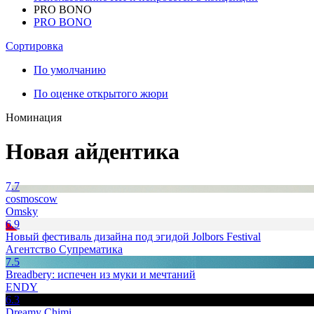
PRO BONO
PRO BONO
Сортировка
По умолчанию
По оценке открытого жюри
Номинация
Новая айдентика
7.7
cosmoscow
Omsky
6.9
Новый фестиваль дизайна под эгидой Jolbors Festival
Агентство Супрематика
7.5
Breadbery: испечен из муки и мечтаний
ENDY
6.3
Dreamy Chimi