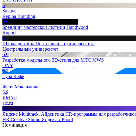
6
Sakaya
Repina Branding
6.6
Брендинг мастерской лестниц Handwood
Ruport
6.1
Школа дизайна Центрального университета
Центральный университет
6.9
Разработка модульного 3D-стиля для МТС MWS
ONY
6.3
Туча Кофе
Женя Максимова
5.9
ЯМАЛ
aic.ru
6.5
Яндекс Multitrack. Айдентика HR-программы для разработчико
HR Creative Studio Яндекс x Poool
Номинация