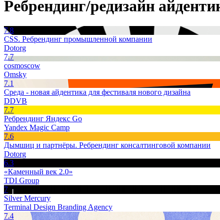
Ребрендинг/редизайн айденти
7.8
CSS. Ребрендинг промышленной компании
Dotorg
7.7
cosmoscow
Omsky
7.1
Среда - новая айдентика для фестиваля нового дизайна
DDVB
7.7
Ребрендинг Яндекс Go
Yandex Magic Camp
7.6
Дымшиц и партнёры. Ребрендинг консалтинговой компании
Dotorg
6.3
«Каменный век 2.0»
TDI Group
7
Silver Mercury
Terminal Design Branding Agency
7.4