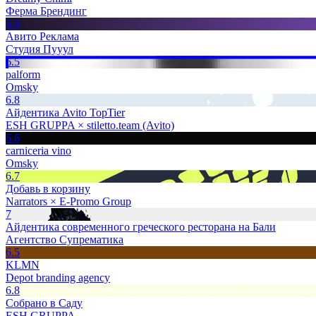
Ферма Брендинг
6.6
Авито Реклама
Студия Пууул
6.5
palform
Omsky
6.8
Айдентика Avito TopTier
ESH GRUPPA × stiletto.team (Avito)
6.6
carniceria vino
Omsky
6.7
Добавь в корзину
Narrators × E-Promo Group
7
Айдентика современного греческого ресторана на Бали
Агентство Супрематика
6.5
KLMN
Depot branding agency
6.8
Собрано в Саду
ESH GRUPPA