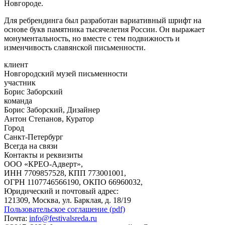
Новгороде.
Для ребрендинга был разработан вариативный шрифт на
основе букв памятника тысячелетия России. Он выражает
монументальность, но вместе с тем подвижность и
изменчивость славянской письменности.
клиент
Новгородский музей письменности
участник
Борис Заборский
команда
Борис Заборский, Дизайнер
Антон Степанов, Куратор
Город
Санкт-Петербург
Всегда на связи
Контакты и реквизиты
ООО «КРЕО‐Адверт»,
ИНН 7709857528, КПП 773001001,
ОГРН 1107746566190, ОКПО 66960032,
Юридический и почтовый адрес:
121309, Москва, ул. Барклая, д. 18/19
Пользовательское соглашение (pdf)
Почта:
info@festivalsreda.ru