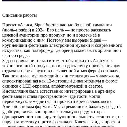
Описание работы
Проект «Алиса, Signal!» стал частью большой кампании
(июль–ноябрь) в 2024. Его цель — не просто рассказать
целевой аудитории про продукт, но и вовлечь её в
коммуникацию с ним. Поэтому мы выбрали Signal —
крупнейший фестиваль электронной музыки и современного
искусства, как платформу, где бренд может быть органичной
частью среды.
Задача стояла не только в том, чтобы показать Алису как
технологичный продукт, но и создать точку притяжения для
отдыха и перезагрузки в насыщенной атмосфере фестиваля.
Так появилась мультимедийная инсталляция — чилаут-зона,
спроектированная как 12-метровый диван-подиум в форме
окникса с LED-экраном, ambient-музыкой и светом.
Инсталляция была естественно интегрирована в арт-парк
фестиваля и стала пространством, где гости могли
передохнуть, замедлиться и провести время, знакомясь с
Алисой в новом формате. Мы стремились к балансу: создать
удобную, визуально привлекательную среду, которая
одновременно транслирует функциональность ассистента, не
нарушая эстетику и ритм фестиваля. Ключевая идея проекта
— встроить Алису в контекст, где технологии становятся