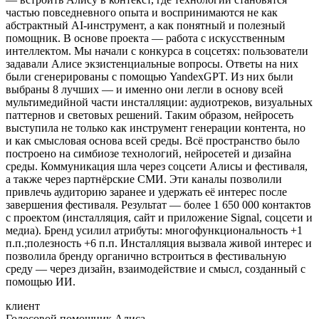
частью повседневного опыта и воспринимаются не как
абстрактный AI-инструмент, а как понятный и полезный
помощник. В основе проекта — работа с искусственным
интеллектом. Мы начали с конкурса в соцсетях: пользователи
задавали Алисе экзистенциальные вопросы. Ответы на них
были сгенерированы с помощью YandexGPT. Из них были
выбраны 8 лучших — и именно они легли в основу всей
мультимедийной части инсталляции: аудиотреков, визуальных
паттернов и световых решений. Таким образом, нейросеть
выступила не только как инструмент генерации контента, но
и как смысловая основа всей среды. Всё пространство было
построено на симбиозе технологий, нейросетей и дизайна
среды. Коммуникация шла через соцсети Алисы и фестиваля,
а также через партнёрские СМИ. Эти каналы позволили
привлечь аудиторию заранее и удержать её интерес после
завершения фестиваля. Результат — более 1 650 000 контактов
с проектом (инсталляция, сайт и приложение Signal, соцсети и
медиа). Бренд усилил атрибуты: многофункциональность +1
п.п.;полезность +6 п.п. Инсталляция вызвала живой интерес и
позволила бренду органично встроиться в фестивальную
среду — через дизайн, взаимодействие и смысл, созданный с
помощью ИИ.
клиент
Голосовой помощник Алиса