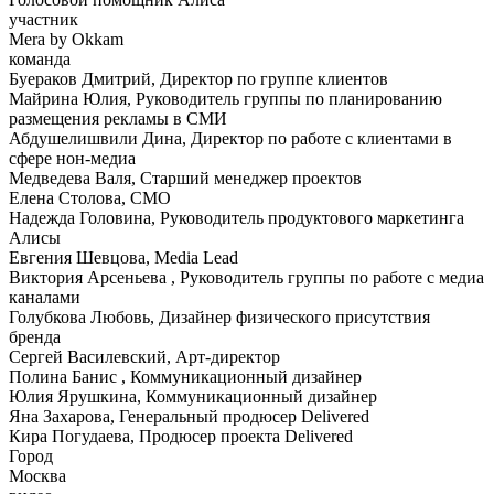
участник
Mera by Okkam
команда
Буераков Дмитрий, Директор по группе клиентов
Майрина Юлия, Руководитель группы по планированию
размещения рекламы в СМИ
Абдушелишвили Дина, Директор по работе с клиентами в
сфере нон-медиа
Медведева Валя, Старший менеджер проектов
Елена Столова, CMO
Надежда Головина, Руководитель продуктового маркетинга
Алисы
Евгения Шевцова, Media Lead
Виктория Арсеньева , Руководитель группы по работе с медиа
каналами
Голубкова Любовь, Дизайнер физического присутствия
бренда
Сергей Василевский, Арт-директор
Полина Банис , Коммуникационный дизайнер
Юлия Ярушкина, Коммуникационный дизайнер
Яна Захарова, Генеральный продюсер Delivered
Кира Погудаева, Продюсер проекта Delivered
Город
Москва