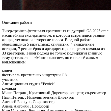
Описание работы
Тизер-трейлер фестиваля креативных индустрий G8 2025 стал
масштабным экспериментом, в котором встретились разные
жанры, техники и авторские голоса. В одной работе
объединились 5 визуальных стилистик, 4 уникальные
истории, 7 режиссёров и арт-директоров и целая команда из
33 креаторов. Такой подход не только подчеркнул главную
тему фестиваля — «Многоголосие», но и стал её живым
воплощением.
клиент
Фестиваль креативных индустрий G8
участник
Анимационная студия "Petrick"
команда
Миша Петрик , Креативный Директор, концепт, со-режиссер
Надя Петрик , Исполнительный Директор
Алексей Бовкун , Со-режиссер
Алёна Антонян , Продюсер
Катя Михеева , Режиссер, Арт-директор и Укротитель