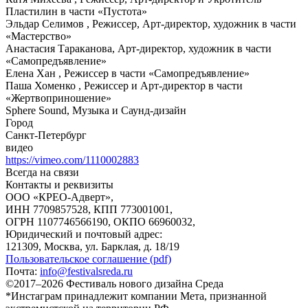
Пластилин в части «Пустота»
Эльдар Селимов , Режиссер, Арт-директор, художник в части
«Мастерство»
Анастасия Тараканова, Арт-директор, художник в части
«Самопредъявление»
Елена Хан , Режиссер в части «Самопредъявление»
Паша Хоменко , Режиссер и Арт-директор в части
«Жертвоприношение»
Sphere Sound, Музыка и Саунд-дизайн
Город
Санкт-Петербург
видео
https://vimeo.com/1110002883
Всегда на связи
Контакты и реквизиты
ООО «КРЕО‐Адверт»,
ИНН 7709857528, КПП 773001001,
ОГРН 1107746566190, ОКПО 66960032,
Юридический и почтовый адрес:
121309, Москва, ул. Барклая, д. 18/19
Пользовательское соглашение (pdf)
Почта:
info@festivalsreda.ru
©2017–2026 Фестиваль нового дизайна Среда
*Инстаграм принадлежит компании Мета, признанной