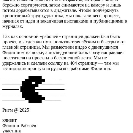
бережно сортируются, затем снимаются на камеру и лишь
потом дорабатываются в диджитале. Чтобы подчеркнуть
кропотливый труд художника, мы показали весь процесс,
начиная от идеи и заканчивая выставками и публикациями в
журналах.
Так как основной «рабочей» страницей должен был быть
проект, мы сделали путь пользователя лёгким и быстрым от
главной страницы. Мы разместили видео с движущимся
Филиппом на доске, а последующий блок сразу направляет
посетителя на проекты в бесконечной ленте.Мы не
удержались и сделали ссылку на 404 страницу — там мы
«запилили» простую игру-пазл с работами Филиппа.
───────▄████▄─────
──────███▄█▀───────
─────▐████─────────
──────█████▄───────
───────▀████▀─────
Ритм @ 2025
клиент
Филипп Рабачёв
участник