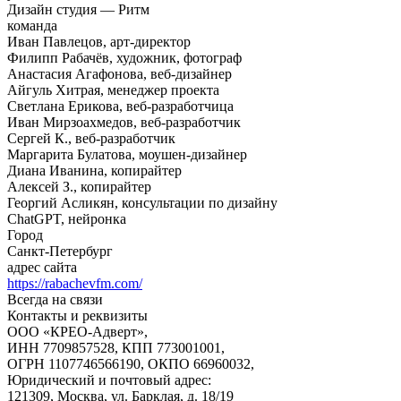
Дизайн студия — Ритм
команда
Иван Павлецов, арт-директор
Филипп Рабачёв, художник, фотограф
Анастасия Агафонова, веб-дизайнер
Айгуль Хитрая, менеджер проекта
Светлана Ерикова, веб-разработчица
Иван Мирзоахмедов, веб-разработчик
Сергей К., веб-разработчик
Маргарита Булатова, моушен-дизайнер
Диана Иванина, копирайтер
Алексей З., копирайтер
Георгий Асликян, консультации по дизайну
ChatGPT, нейронка
Город
Санкт-Петербург
адрес сайта
https://rabachevfm.com/
Всегда на связи
Контакты и реквизиты
ООО «КРЕО‐Адверт»,
ИНН 7709857528, КПП 773001001,
ОГРН 1107746566190, ОКПО 66960032,
Юридический и почтовый адрес:
121309, Москва, ул. Барклая, д. 18/19