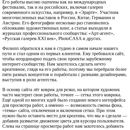
Его работы высоко оценены как на международных
фестивалях, так и на российских, включая галереи
современного искусства, например, в «Эрарте». Участник
многочисленных выставок в России, Китае, Германии и
Австрии. Его фотографии несколько раз становились
обложками художественных книг, а статьи выходили в
журналах профессионального сообщества: «Арт-агент»,
«Русская галерея-XXI век», PhotoCASA и других.
Филипп обратился к нам в студию в самом начале нашего
пути и стал одним из первых клиентов. Ему требовался сайт,
чтобы неординарно подать свои проекты зарубежному
интернет-сообществу. Нам захотелось сделать нечто
креативное, глядя на его работы, поэтому мы перебрали более
пяти разных концептов и поработали с разными дизайнерами,
выступив в роли агентства.
В основу сайта лёг коврик для резки, на котором художник
часто мастерит свои работы, точнее — сетка этого коврика.
Ещё одной из многих идей было создание некого интерфейса
для просмотра работ, а именно — возможность смены фона,
«темы» сайта, отключения и включения сетки. При этом
нужно было оставить место для креатива, что мы и сделали —
добавив размытое движение цвета для курсора пользователя.
Слева на странице просмотра работ нам захотелось добавить