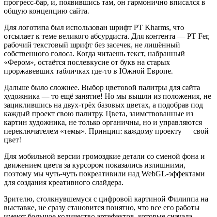
прогресс-бар, и, появившись там, он гармонично вписался в
общую концепцию сайта.
Для логотипа был использован шрифт PT Kharms, что
отсылает к теме великого абсурдиста. Для контента — PT Fer,
рабочий текстовый шрифт без засечек, не лишённый
собственного голоса. Когда читаешь текст, набранный
«Фером», остаётся послевкусие от букв на старых
проржавевших табличках где-то в Южной Европе.
Дальше было сложнее. Выбор цветовой палитры для сайта
художника — то ещё занятие! Но мы вышли из положения, не
зациклившись на двух-трёх базовых цветах, а подобрав под
каждый проект свою палитру. Цвета, заимствованные из
картин художника, не только органичны, но и управляются
переключателем «темы». Принцип: каждому проекту — свой
цвет!
Для мобильной версии громоздкие детали со сменой фона и
движением цвета за курсором показались излишними,
поэтому мы чуть-чуть покреативили над WebGL-эффектами
для создания креативного слайдера.
Зрителю, столкнувшемуся с цифровой картиной Филиппа на
выставке, не сразу становится понятно, что все его работы
имеют большое количество артефактов, которые сначала