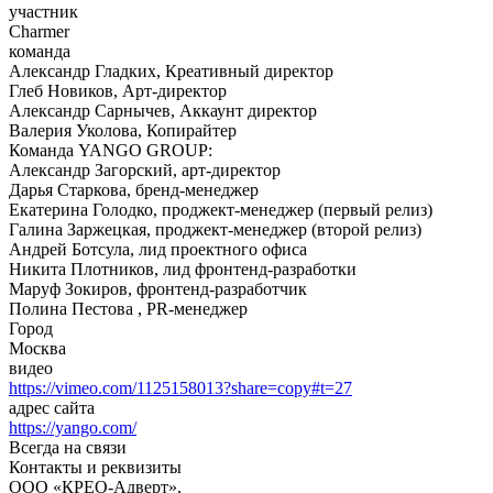
участник
Charmer
команда
Александр Гладких, Креативный директор
Глеб Новиков, Арт-директор
Александр Сарнычев, Аккаунт директор
Валерия Уколова, Копирайтер
Команда YANGO GROUP:
Александр Загорский, арт-директор
Дарья Старкова, бренд-менеджер
Екатерина Голодко, проджект-менеджер (первый релиз)
Галина Заржецкая, проджект-менеджер (второй релиз)
Андрей Ботсула, лид проектного офиса
Никита Плотников, лид фронтенд-разработки
Маруф Зокиров, фронтенд-разработчик
Полина Пестова , PR-менеджер
Город
Москва
видео
https://vimeo.com/1125158013?share=copy#t=27
адрес сайта
https://yango.com/
Всегда на связи
Контакты и реквизиты
ООО «КРЕО‐Адверт»,