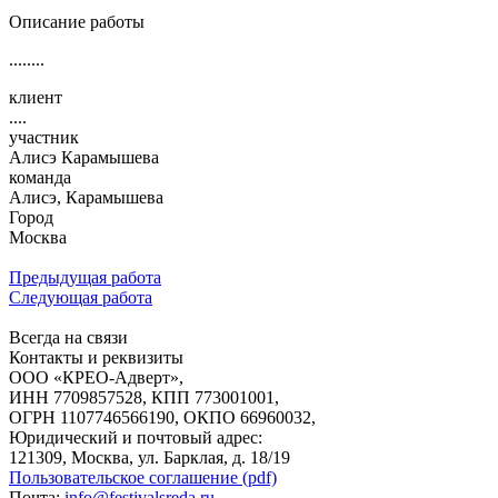
Описание работы
........
клиент
....
участник
Алисэ Карамышева
команда
Алисэ, Карамышева
Город
Москва
Предыдущая работа
Следующая работа
Всегда на связи
Контакты и реквизиты
ООО «КРЕО‐Адверт»,
ИНН 7709857528, КПП 773001001,
ОГРН 1107746566190, ОКПО 66960032,
Юридический и почтовый адрес:
121309, Москва, ул. Барклая, д. 18/19
Пользовательское соглашение (pdf)
Почта:
info@festivalsreda.ru