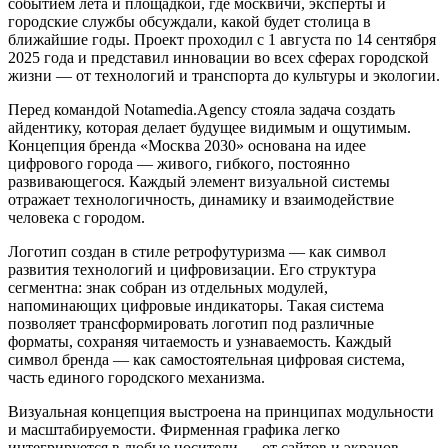
событием лета и площадкой, где москвичи, эксперты и
городские службы обсуждали, какой будет столица в
ближайшие годы. Проект проходил с 1 августа по 14 сентября
2025 года и представил инновации во всех сферах городской
жизни — от технологий и транспорта до культуры и экологии.
Перед командой Notamedia.Agency стояла задача создать
айдентику, которая делает будущее видимым и ощутимым.
Концепция бренда «Москва 2030» основана на идее
цифрового города — живого, гибкого, постоянно
развивающегося. Каждый элемент визуальной системы
отражает технологичность, динамику и взаимодействие
человека с городом.
Логотип создан в стиле ретрофутуризма — как символ
развития технологий и цифровизации. Его структура
сегментна: знак собран из отдельных модулей,
напоминающих цифровые индикаторы. Такая система
позволяет трансформировать логотип под различные
форматы, сохраняя читаемость и узнаваемость. Каждый
символ бренда — как самостоятельная цифровая система,
часть единого городского механизма.
Визуальная концепция выстроена на принципах модульности
и масштабируемости. Фирменная графика легко
интегрируется в любые носители — от сайтов и экранов