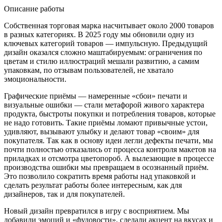
Описание работы
Собственная торговая марка насчитывает около 2000 товаров
в разных категориях. В 2025 году мы обновили одну из
ключевых категорий товаров — импульсную. Предыдущий
дизайн оказался сложно маштабируемым: ограничения по
цветам и стилю иллюстраций мешали развитию, а самим
упаковкам, по отзывам пользователей, не хватало
эмоциональности.
Графические приёмы — намеренные «сбои» печати и
визуальные ошибки — стали метафорой живого характера
продукта, быстроты покупки и потребления товаров, которые
не надо готовить. Такие приёмы ломают привычные устои,
удивляют, вызывают улыбку и делают товар «своим» для
покупателя. Так как в основу идеи легли дефекты печати, мы
почти полностью отказались от процесса контроля макетов на
приладках и отсмотра цветопороб. А вылезающие в процессе
производства ошибки мы превращаем в осознанный приём.
Это позволило сократить время работы над упаковкой и
сделать результат работы более интересным, как для
дизайнеров, так и для покупателей.
Новый дизайн превратился в игру с восприятием. Мы
добавили эмоций и «фудовости», сделали акцент на вкусах и