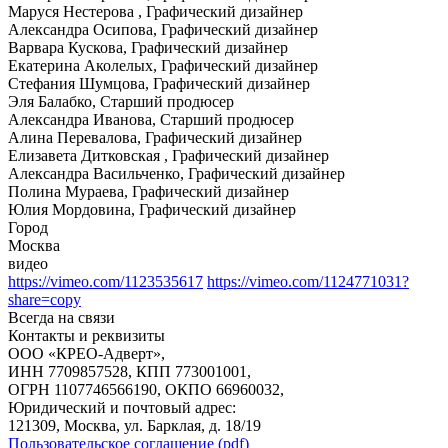
Маруся Нестерова , Графический дизайнер
Александра Осипова, Графический дизайнер
Варвара Кускова, Графический дизайнер
Екатерина Аколелых, Графический дизайнер
Стефания Шумцова, Графический дизайнер
Эля Балабко, Старший продюсер
Александра Иванова, Старший продюсер
Алина Перевалова, Графический дизайнер
Елизавета Дитковская , Графический дизайнер
Александра Васильченко, Графический дизайнер
Полина Мураева, Графический дизайнер
Юлия Мордовина, Графический дизайнер
Город
Москва
видео
https://vimeo.com/1123535617
https://vimeo.com/1124771031?
share=copy
Всегда на связи
Контакты и реквизиты
ООО «КРЕО‐Адверт»,
ИНН 7709857528, КПП 773001001,
ОГРН 1107746566190, ОКПО 66960032,
Юридический и почтовый адрес:
121309, Москва, ул. Барклая, д. 18/19
Пользовательское соглашение (pdf)