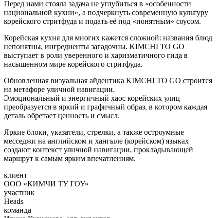
Перед нами стояла задача не углубиться в «особенности
национальной кухни», а подчеркнуть современную культуру
корейского стритфуда и подать её под «понятным» соусом.
Корейская кухня для многих кажется сложной: названия блюд
непонятны, ингредиенты загадочны. KIMCHI TO GO
выступает в роли уверенного и харизматичного гида в
насыщенном мире корейского стритфуда.
Обновленная визуальная айдентика KIMCHI TO GO строится
на метафоре уличной навигации.
Эмоциональный и энергичный хаос корейских улиц
преобразуется в яркий и графичный образ, в котором каждая
деталь обретает ценность и смысл.
Яркие блоки, указатели, стрелки, а также остроумные
месседжи на английском и хангыле (корейском) языках
создают контекст уличной навигации, прокладывающей
маршрут к самым ярким впечатлениям.
клиент
ООО «КИМЧИ ТУ ГОУ»
участник
Heads
команда