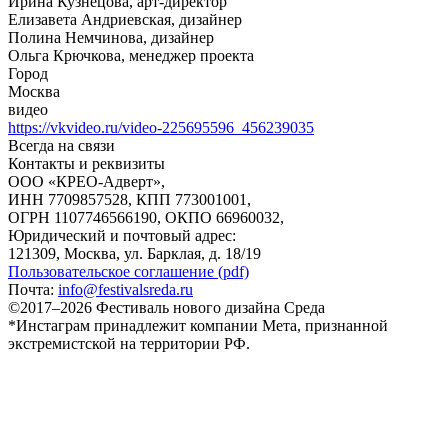
Ирина Кузнецова, арт-директор
Елизавета Андриевская, дизайнер
Полина Немчинова, дизайнер
Ольга Крючкова, менеджер проекта
Город
Москва
видео
https://vkvideo.ru/video-225695596_456239035
Всегда на связи
Контакты и реквизиты
ООО «КРЕО‐Адверт»,
ИНН 7709857528, КПП 773001001,
ОГРН 1107746566190, ОКПО 66960032,
Юридический и почтовый адрес:
121309, Москва, ул. Барклая, д. 18/19
Пользовательское соглашение (pdf)
Почта:
info@festivalsreda.ru
©2017–2026 Фестиваль нового дизайна Среда
*Инстаграм принадлежит компании Мета, признанной
экстремистской на территории РФ.