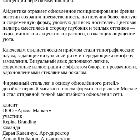
концепции через коммуникацию.
Айдентика отражает обновлённое позиционирование бренда:
логотип сохранил преемственность, но получил более чистую
и современную форму, удобную для всех носителей. Цветовая
палитра сместилась в сторону глубоких и тёплых оттенков —
охры, винного и акцентного красного, создающих ощущение
уюта.
Ключевым стилистическим приёмом стали типографические
паузы, задающие визуальный ритм и передающие атмосферу
замедления. Визуальный язык дополняют легкие,
современные иллюстрации с эффектом блюра и прозрачности,
вдохновленными стеклянным бокалом.
Фирменный стиль лег в основу обновлённого ритейл-
дизайна: первый магазин в новом формате открылся в Москве
и стал отправной точкой масштабного обновления сети.
клиент
ООО «Арома Маркет»
участник
Repina Branding
команда
Дарья Каленчук, Арт-директор
Анвар Курбанов, Арт-директор