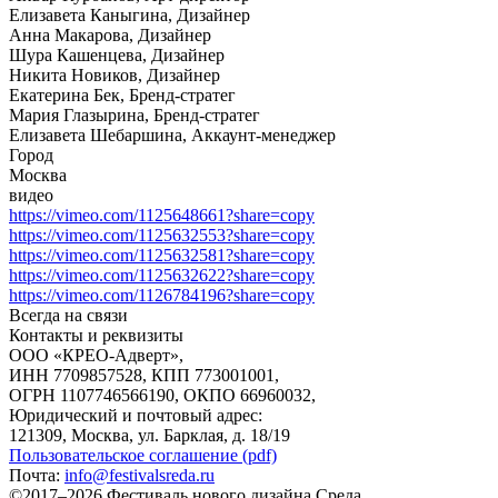
Елизавета Каныгина, Дизайнер
Анна Макарова, Дизайнер
Шура Кашенцева, Дизайнер
Никита Новиков, Дизайнер
Екатерина Бек, Бренд-стратег
Мария Глазырина, Бренд-стратег
Елизавета Шебаршина, Аккаунт-менеджер
Город
Москва
видео
https://vimeo.com/1125648661?share=copy
https://vimeo.com/1125632553?share=copy
https://vimeo.com/1125632581?share=copy
https://vimeo.com/1125632622?share=copy
https://vimeo.com/1126784196?share=copy
Всегда на связи
Контакты и реквизиты
ООО «КРЕО‐Адверт»,
ИНН 7709857528, КПП 773001001,
ОГРН 1107746566190, ОКПО 66960032,
Юридический и почтовый адрес:
121309, Москва, ул. Барклая, д. 18/19
Пользовательское соглашение (pdf)
Почта:
info@festivalsreda.ru
©2017–2026 Фестиваль нового дизайна Среда