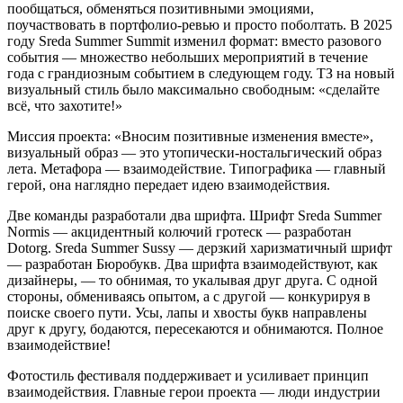
пообщаться, обменяться позитивными эмоциями,
поучаствовать в портфолио-ревью и просто поболтать. В 2025
году Sreda Summer Summit изменил формат: вместо разового
события — множество небольших мероприятий в течение
года с грандиозным событием в следующем году. ТЗ на новый
визуальный стиль было максимально свободным: «сделайте
всё, что захотите!»
Миссия проекта: «Вносим позитивные изменения вместе»,
визуальный образ — это утопически-ностальгический образ
лета. Метафора — взаимодействие. Типографика — главный
герой, она наглядно передает идею взаимодействия.
Две команды разработали два шрифта. Шрифт Sreda Summer
Normis — акцидентный колючий гротеск — разработан
Dotorg. Sreda Summer Sussy — дерзкий харизматичный шрифт
— разработан Бюробукв. Два шрифта взаимодействуют, как
дизайнеры, — то обнимая, то укалывая друг друга. С одной
стороны, обмениваясь опытом, а с другой — конкурируя в
поиске своего пути. Усы, лапы и хвосты букв направлены
друг к другу, бодаются, пересекаются и обнимаются. Полное
взаимодействие!
Фотостиль фестиваля поддерживает и усиливает принцип
взаимодействия. Главные герои проекта — люди индустрии