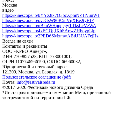
Москва
видео
https://kinescope.io/kYYZ8x7Q3bcXpmNZTNuuW1
https://kinescope.io/pvcGsW86K5uVqXBe2tyF1Z
https://kinescope.io/nBkuWHpqqcgyTTksLcVzWA
https://kinescope.io/4xEGQgJXbSAowZHboypLip
https://kinescope.io/2PED6SMxmwABtU3UAFejHz
Всегда на связи
Контакты и реквизиты
ООО «КРЕО‐Адверт»,
ИНН 7709857528, КПП 773001001,
ОГРН 1107746566190, ОКПО 66960032,
Юридический и почтовый адрес:
121309, Москва, ул. Барклая, д. 18/19
Пользовательское соглашение (pdf)
Почта:
info@festivalsreda.ru
©2017–2026 Фестиваль нового дизайна Среда
*Инстаграм принадлежит компании Мета, признанной
экстремистской на территории РФ.