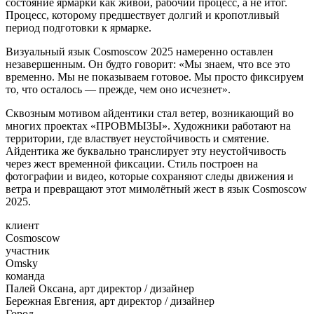
состояние ярмарки как живой, рабочий процесс, а не итог.
Процесс, которому предшествует долгий и кропотливый
период подготовки к ярмарке.
Визуальный язык Cosmoscow 2025 намеренно оставлен
незавершенным. Он будто говорит: «Мы знаем, что все это
временно. Мы не показываем готовое. Мы просто фиксируем
то, что осталось — прежде, чем оно исчезнет».
Сквозным мотивом айдентики стал ветер, возникающий во
многих проектах «ПРОВМЫЗЫ». Художники работают на
территории, где властвует неустойчивость и смятение.
Айдентика же буквально транслирует эту неустойчивость
через жест временной фиксации. Стиль построен на
фотографии и видео, которые сохраняют следы движения и
ветра и превращают этот мимолётный жест в язык Cosmoscow
2025.
клиент
Cosmoscow
участник
Omsky
команда
Палей Оксана, арт директор / дизайнер
Бережная Евгения, арт директор / дизайнер
Город