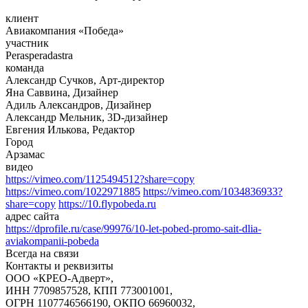
клиент
Авиакомпания «Победа»
участник
Perasperadastra
команда
Александр Сучков, Арт-директор
Яна Саввина, Дизайнер
Адиль Александров, Дизайнер
Александр Мельник, 3D-дизайнер
Евгения Илькова, Редактор
Город
Арзамас
видео
https://vimeo.com/1125494512?share=copy
https://vimeo.com/1022971885
https://vimeo.com/1034836933?
share=copy
https://10.flypobeda.ru
адрес сайта
https://dprofile.ru/case/99976/10-let-pobed-promo-sait-dlia-
aviakompanii-pobeda
Всегда на связи
Контакты и реквизиты
ООО «КРЕО‐Адверт»,
ИНН 7709857528, КПП 773001001,
ОГРН 1107746566190, ОКПО 66960032,