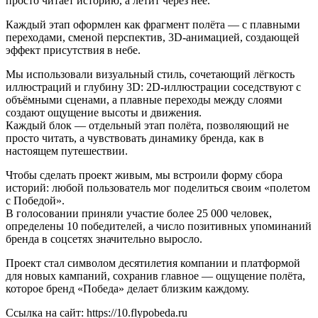
просто читает историю, а летит через неё.
Каждый этап оформлен как фрагмент полёта — с плавными
переходами, сменой перспектив, 3D-анимацией, создающей
эффект присутствия в небе.
Мы использовали визуальный стиль, сочетающий лёгкость
иллюстраций и глубину 3D: 2D-иллюстрации соседствуют с
объёмными сценами, а плавные переходы между слоями
создают ощущение высоты и движения.
Каждый блок — отдельный этап полёта, позволяющий не
просто читать, а чувствовать динамику бренда, как в
настоящем путешествии.
Чтобы сделать проект живым, мы встроили форму сбора
историй: любой пользователь мог поделиться своим «полетом
с Победой».
В голосовании приняли участие более 25 000 человек,
определены 10 победителей, а число позитивных упоминаний
бренда в соцсетях значительно выросло.
Проект стал символом десятилетия компании и платформой
для новых кампаний, сохранив главное — ощущение полёта,
которое бренд «Победа» делает близким каждому.
Ссылка на сайт: https://10.flypobeda.ru