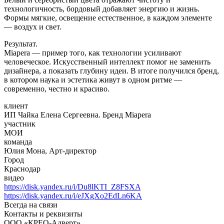
технологичность, бордовый добавляет энергию и жизнь.
Формы мягкие, освещение естественное, в каждом элементе
— воздух и свет.
Результат.
Miapera — пример того, как технологии усиливают
человеческое. Искусственный интеллект помог не заменить
дизайнера, а показать глубину идеи. В итоге получился бренд,
в котором наука и эстетика живут в одном ритме —
современно, честно и красиво.
клиент
ИП Чайка Елена Сергеевна. Бренд Miapera
участник
МОИ
команда
Юлия Мона, Арт-директор
Город
Краснодар
видео
https://disk.yandex.ru/i/Du8lKTI_Z8FSXA
https://disk.yandex.ru/i/eJXgXo2EdLn6KA
Всегда на связи
Контакты и реквизиты
ООО «КРЕО‐Адверт»,