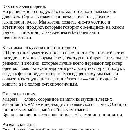
Как создавался бренд.
На рынке много продуктов, но мало тех, которым можно
доверять. Одни выглядят слишком «аптечно», другие —
глянцево и пусто. Мы хотели создать что-то честное и
эстетичное: продукт, который говорит с женщиной на одном
языке — спокойно, с уважением и без обещаний
невозможного.
Как помог искусственный интеллект.
ИИ стал инструментом поиска и точности. Он помог быстро
находить нужные формы, свет, текстуры, отбирать визуальные
решения и эмоции, которые лучше всего передают характер
бренда. Помог визуализировать результат, текстуры, продукт,
создать фото и видео контент. Благодаря этому мы смогли
совместить ощущение науки и лёгкости — сделать дизайн
живым, а не холодно-технологичным.
Смысл названия.
Miapera — слово, собранное из мягких звуков и лёгких
ассоциаций. «Mia» в переводе с итальянского — моя. Это про
личное: моя забота, мой выбор, моя красота.
Бренд говорит не о совершенстве, а о гармонии и принятии.
Визуальная идея.
Белый и серебристый цвета отражают чистоту и