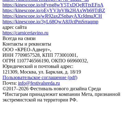
https://kinescope.io/nFvng8wY5TxDQeRTtxEFnA
https://kinescope.io/oEyYVJpV8k2HAxWb69TtBZ
https://kinescope.io/wR92axZSnbayAXrJdmuJCH
https://kinescope.io/3yL68QwA8JJctPmSrraqmp
адрес сайта
https://carniceriavino.ru
Всегда на связи
Контакты и реквизиты
ООО «КРЕО‐Адверт»,
ИНН 7709857528, КПП 773001001,
ОГРН 1107746566190, ОКПО 66960032,
Юридический и почтовый адрес:
121309, Москва, ул. Барклая, д. 18/19
Пользовательское соглашение (pdf)
Почта:
info@festivalsreda.ru
©2017–2026 Фестиваль нового дизайна Среда
*Инстаграм принадлежит компании Мета, признанной
экстремистской на территории РФ.