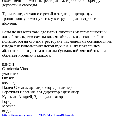
свойственный мясным ресторанам, и добавляет бренду
дерзости и свободы.
Туши танцуют танго с розой в заднице, превращая
традиционную мясную тему в игру на грани страсти и
абсурда.
Розы появляется там, где царит плотская материальность и
живой огонь, тем самым вносят лёгкость и дыхание. Они
появляются на столах в ресторане, их лепестки осыпаются на
блюда с латиноамериканской кухней. С их появлением
айдентика выходит за пределы буквальной мясной темы и
обретает иронию и красоту.
клиент
Carnicería Vino
участник
Omsky
команда
Палей Оксана, арт директор / дизайнер
Бережная Евгения, арт директор / дизайнер
Кузьмин Андрей, 3д визуализатор
Город
Москва
видео
https://vimeo.com/1112045747?fl=pl&fe=sh