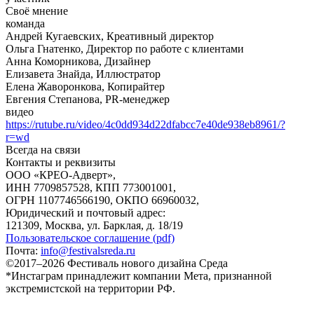
Своё мнение
команда
Андрей Кугаевских, Креативный директор
Ольга Гнатенко, Директор по работе с клиентами
Анна Коморникова, Дизайнер
Елизавета Знайда, Иллюстратор
Елена Жаворонкова, Копирайтер
Евгения Степанова, PR-менеджер
видео
https://rutube.ru/video/4c0dd934d22dfabcc7e40de938eb8961/?
r=wd
Всегда на связи
Контакты и реквизиты
ООО «КРЕО‐Адверт»,
ИНН 7709857528, КПП 773001001,
ОГРН 1107746566190, ОКПО 66960032,
Юридический и почтовый адрес:
121309, Москва, ул. Барклая, д. 18/19
Пользовательское соглашение (pdf)
Почта:
info@festivalsreda.ru
©2017–2026 Фестиваль нового дизайна Среда
*Инстаграм принадлежит компании Мета, признанной
экстремистской на территории РФ.