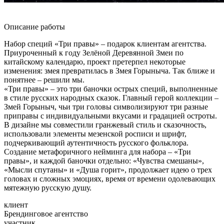
Описание работы
Набор специй «Три правы» – подарок клиентам агентства.
Приуроченный к году Зелёной Деревянной Змеи по
китайскому календарю, проект претерпел некоторые
изменения: змея превратилась в Змея Горыныча. Так ближе и
понятнее – решили мы.
«Три правы» – это три баночки острых специй, выполненные
в стиле русских народных сказок. Главный герой коллекции –
Змей Горыныч, чьи три головы символизируют три разные
приправы с индивидуальными вкусами и градацией остроты.
В дизайне мы совместили гранжевый стиль и сказочность,
использовали элементы мезенской росписи и шрифт,
подчеркивающий аутентичность русского фольклора.
Создание метафоричного нейминга для набора – «Три
правы», и каждой баночки отдельно: «Чувства смешаны»,
«Мысли спутаны» и «Душа горит», продолжает идею о трех
головах и сложных эмоциях, время от времени одолевающих
мятежную русскую душу.
клиент
Брендинговое агентство
участник