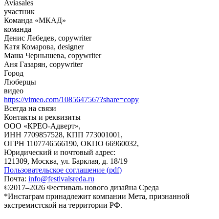
Aviasales
участник
Команда «МКАД»
команда
Денис Лебедев, copywriter
Катя Комарова, designer
Маша Чернышева, copywriter
Аня Газарян, copywriter
Город
Люберцы
видео
https://vimeo.com/1085647567?share=copy
Всегда на связи
Контакты и реквизиты
ООО «КРЕО‐Адверт»,
ИНН 7709857528, КПП 773001001,
ОГРН 1107746566190, ОКПО 66960032,
Юридический и почтовый адрес:
121309, Москва, ул. Барклая, д. 18/19
Пользовательское соглашение (pdf)
Почта:
info@festivalsreda.ru
©2017–2026 Фестиваль нового дизайна Среда
*Инстаграм принадлежит компании Мета, признанной
экстремистской на территории РФ.