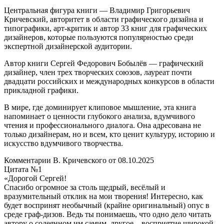
Центральная фигура книги — Владимир Григорьевич
Кричевский, авторитет в области графического дизайна и
типографики, арт-критик и автор 33 книг для графических
дизайнеров, которые пользуются популярностью среди
экспертной дизайнерской аудитории.
Автор книги Сергей Федорович Бобылёв — графический
дизайнер, член трех творческих союзов, лауреат почти
двадцати российских и международных конкурсов в области
прикладной графики.
В мире, где доминирует клиповое мышление, эта книга
напоминает о ценности глубокого анализа, вдумчивого
чтения и профессионального диалога. Она адресована не
только дизайнерам, но и всем, кто ценит культуру, историю и
искусство вдумчивого творчества.
Комментарии В. Кричевского от 08.10.2025
Цитата №1
«Дорогой Сергей!
Спасибо огромное за столь щедрый, весёлый и
вразумительный отклик на мои творения! Интересно, как
будет воспринят необычный (крайне оригинальный) опус в
среде граф-дизов. Ведь ты понимаешь, что одно дело читать
автору о содеянном им самим, другое – восприятие широкой