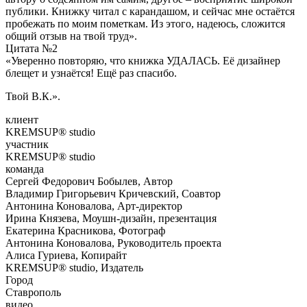
публики. Книжку читал с карандашом, и сейчас мне остаётся
пробежать по моим пометкам. Из этого, надеюсь, сложится
общий отзыв на твой труд».
Цитата №2
«Уверенно повторяю, что книжка УДАЛАСЬ. Её дизайнер
блещет и узнаётся! Ещё раз спасибо.
Твой В.К.».
клиент
KREMSUP® studio
участник
KREMSUP® studio
команда
Сергей Федорович Бобылев, Автор
Владимир Григорьевич Кричевский, Соавтор
Антонина Коновалова, Арт-директор
Ирина Князева, Моушн-дизайн, презентация
Екатерина Красникова, Фотограф
Антонина Коновалова, Руководитель проекта
Алиса Гуриева, Копирайт
KREMSUP® studio, Издатель
Город
Ставрополь
видео