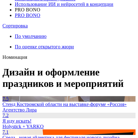
Использование ИИ и нейросетей в концепции
PRO BONO
PRO BONO
Сортировка
По умолчанию
По оценке открытого жюри
Номинация
Дизайн и оформление
праздников и мероприятий
7.5
Стенд Костромской области на выставке-форуме «Россия»
Агентство Лира
7.2
Я иду искать!
Holystick + YARKO
7.1
Среда - новая айдентика для фестиваля нового дизайна