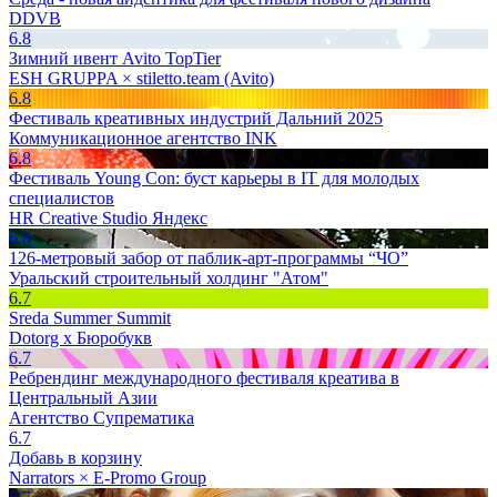
DDVB
6.8
Зимний ивент Avito TopTier
ESH GRUPPA × stiletto.team (Avito)
6.8
Фестиваль креативных индустрий Дальний 2025
Коммуникационное агентство INK
6.8
Фестиваль Young Con: буст карьеры в IT для молодых
специалистов
HR Creative Studio Яндекс
6.8
126-метровый забор от паблик-арт-программы “ЧО”
Уральский строительный холдинг "Атом"
6.7
Sreda Summer Summit
Dotorg x Бюробукв
6.7
Ребрендинг международного фестиваля креатива в
Центральный Азии
Агентство Супрематика
6.7
Добавь в корзину
Narrators × E-Promo Group