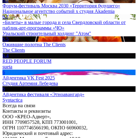
6.7
Форум-фестиваль Москва 2030 «Территория будущего»
Национальное агентство событий x студия Akademia
6.7
«Билеты» в малые города и села Свердловской области от
паблик-арт-программы «ЧО»
Уральский строительный холдинг "Атом"
6.5
Ожившие полотна The Clients
The Clients
6.4
RED PEOPLE FORUM
sueta
6
Айдентика VK Fest 2025
Студия Артемия Лебедева
6
Айдентика фестиваля «Этноавангард»
Syntactica
Всегда на связи
Контакты и реквизиты
ООО «КРЕО‐Адверт»,
ИНН 7709857528, КПП 773001001,
ОГРН 1107746566190, ОКПО 66960032,
Юридический и почтовый адрес: